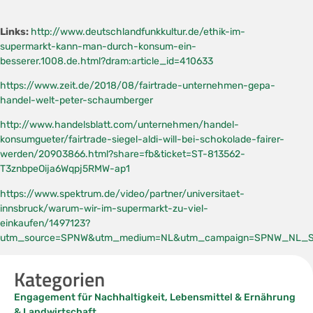
Links:
http://www.deutschlandfunkkultur.de/ethik-im-
supermarkt-kann-man-durch-konsum-ein-
besserer.1008.de.html?dram:article_id=410633
https://www.zeit.de/2018/08/fairtrade-unternehmen-gepa-
handel-welt-peter-schaumberger
http://www.handelsblatt.com/unternehmen/handel-
konsumgueter/fairtrade-siegel-aldi-will-bei-schokolade-fairer-
werden/20903866.html?share=fb&ticket=ST-813562-
T3znbpeOija6Wqpj5RMW-ap1
https://www.spektrum.de/video/partner/universitaet-
innsbruck/warum-wir-im-supermarkt-zu-viel-
einkaufen/1497123?
utm_source=SPNW&utm_medium=NL&utm_campaign=SPNW_NL_S
Kategorien
Engagement für Nachhaltigkeit
,
Lebensmittel & Ernährung
& Landwirtschaft