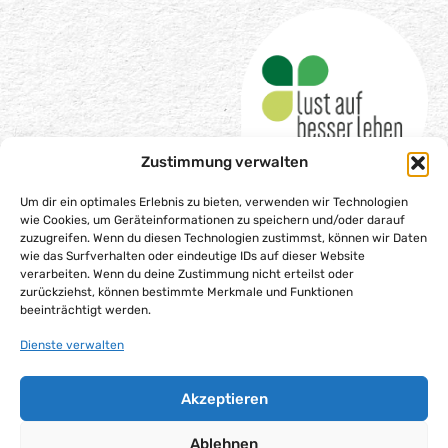
Zustimmung verwalten
Um dir ein optimales Erlebnis zu bieten, verwenden wir Technologien
wie Cookies, um Geräteinformationen zu speichern und/oder darauf
zuzugreifen. Wenn du diesen Technologien zustimmst, können wir Daten
wie das Surfverhalten oder eindeutige IDs auf dieser Website
Impressum
verarbeiten. Wenn du deine Zustimmung nicht erteilst oder
Datenschutzerklärung
zurückziehst, können bestimmte Merkmale und Funktionen
beeinträchtigt werden.
Barrierefreiheitserklärung
Gesellschaftsvertrag
Dienste verwalten
Cookie-Richtlinie (EU)
Akzeptieren
Alle Rechte vorbehalten – Lust auf besser leben gGmbH,
2025
Ablehnen