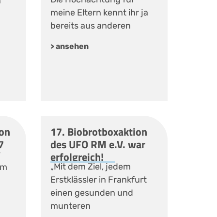
n
meine Eltern kennt ihr ja
bereits aus anderen
> ansehen
ion
17. Biobrotboxaktion
7
des UFO RM e.V. war
r
erfolgreich!
„Mit dem Ziel, jedem
em
Erstklässler in Frankfurt
einen gesunden und
munteren