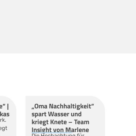
“ |
„Oma Nachhaltigkeit“
ukas
spart Wasser und
rk.
kriegt Knete – Team
Insight von Marlene
egt
Die Hochachtung für