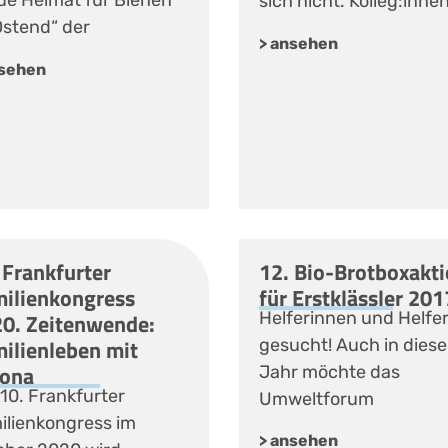
ue Heimat für Bienen
sich nicht. Kolleg:inne
Ostend“ der
> ansehen
nsehen
 Frankfurter
12. Bio-Brotboxakt
ilienkongress
für Erstklässler 201
0. Zeitenwende:
Helferinnen und Helfe
ilienleben mit
gesucht! Auch in dies
ona
Jahr möchte das
10. Frankfurter
Umweltforum
ilienkongress im
> ansehen