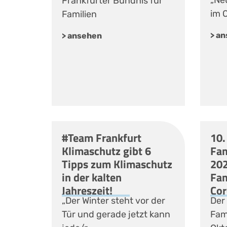
„Ne
Frankfurter Bündnis für
im 
Familien
> a
> ansehen
#Team Frankfurt
10.
Klimaschutz gibt 6
Fam
Tipps zum Klimaschutz
202
in der kalten
Fam
Jahreszeit!
Cor
„Der Winter steht vor der
Der 
Tür und gerade jetzt kann
Fam