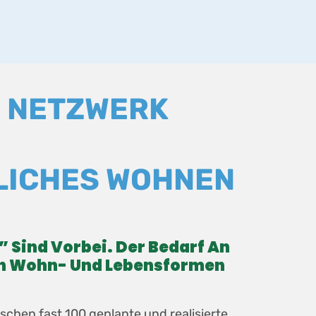
 NETZWERK
R
LICHES WOHNEN
” Sind Vorbei. Der Bedarf An
en Wohn- Und Lebensformen
schen fast 100 geplante und realisierte