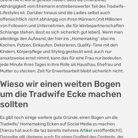
Abhängigkeit vom Ehemann erstrebenswerter Teil des Tradwife-
Lifestyles ist. Darüber hinaus sind die Ladies selbst auch
offensichtlich nicht abhängig von ihren Männern (mit Millionen
von Followern und Unternehmen, die für Werbepartnerschaften
Schlange stehen, lässt es sich sicherlich gut leben). Wenn man
allerdings den Aufwand, der hier ins „Homemaking“ also ins
Kochen, Putzen, Einkaufen, Dekorieren, Quality-Time mit den
Kindern, Körperpflege und Styling gesteckt wird, auch nur
ansatzweise ernst nimmt, kann das für eine Frau nur bedeuten,
jede Minute ihres Tages in ihre Rolle als Hausfrau, Ehefrau und
Mutter zu stecken. Zeit für Erwerbsarbeit bleibt sicherlich nicht.
Wieso wir einen weiten Bogen
um die Tradwife Ecke machen
sollten
Es gibt noch einige weitere gute Gründe, einen Bogen um die
Tradwife/ Homemaking Ecken auf Social Media zu machen
(hierzu hat auch die taz bereits mehrere
Artikel
veröffentlicht).
Dasselbe gilt übrigens auch für einen Großteil des Contents, der