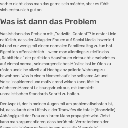
vorher nicht, dass man das gerne sein möchte, aber es fühlt
sich erstaunlich gut an.
Was ist dann das Problem
Was ist dann das Problem mit „Tradwife-Content“? In erster Linie
natürlich, dass der Alltag der Frauen auf Social Media inszeniert
ist und nur wenig mit einem normalen Familienalltag zu tun hat.
Eigentlich offensichtlich – wenn man allerdings zu tief in das
„Rabbit Hole“ der perfekten Hausfrauen eintaucht, erscheint es
auf einmal normal, sein morgendliches Müsli selbst im Ofen zu
rösten und eine allzeit auf Hochglanz polierte Wohnung zu
bewohnen. Was in einem Moment auf eine seltsame Art und
Weise inspirierend und motivierend wirken kann, löst im
nächsten Moment Leistungsdruck aus, mit komplett
unrealistischen Standards Schritt zu halten.
Der Aspekt, der in meinen Augen mit am problematischsten ist,
ist, dass durch den Lifestyle der Tradwifes die totale (finanzielle)
Abhängigkeit der Frau von ihrem Mann propagiert wird. Jetzt
kann man argumentieren, dass berühmte Vertreterinnen der
Szene nie in Worte gefasst haben, dass die (finanzielle)