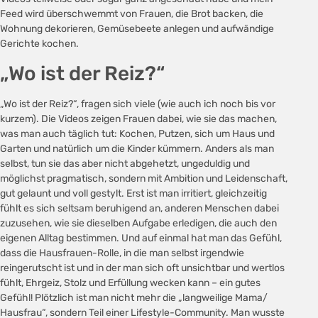
Feed wird überschwemmt von Frauen, die Brot backen, die
Wohnung dekorieren, Gemüsebeete anlegen und aufwändige
Gerichte kochen.
„Wo ist der Reiz?“
„Wo ist der Reiz?“, fragen sich viele (wie auch ich noch bis vor
kurzem). Die Videos zeigen Frauen dabei, wie sie das machen,
was man auch täglich tut: Kochen, Putzen, sich um Haus und
Garten und natürlich um die Kinder kümmern. Anders als man
selbst, tun sie das aber nicht abgehetzt, ungeduldig und
möglichst pragmatisch, sondern mit Ambition und Leidenschaft,
gut gelaunt und voll gestylt. Erst ist man irritiert, gleichzeitig
fühlt es sich seltsam beruhigend an, anderen Menschen dabei
zuzusehen, wie sie dieselben Aufgabe erledigen, die auch den
eigenen Alltag bestimmen. Und auf einmal hat man das Gefühl,
dass die Hausfrauen-Rolle, in die man selbst irgendwie
reingerutscht ist und in der man sich oft unsichtbar und wertlos
fühlt, Ehrgeiz, Stolz und Erfüllung wecken kann – ein gutes
Gefühl! Plötzlich ist man nicht mehr die „langweilige Mama/
Hausfrau“, sondern Teil einer Lifestyle-Community. Man wusste