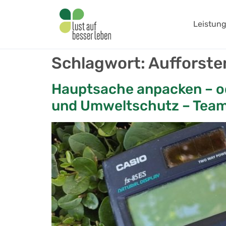
springen
Leistun
Schlagwort:
Aufforste
Hauptsache anpacken – od
und Umweltschutz – Team