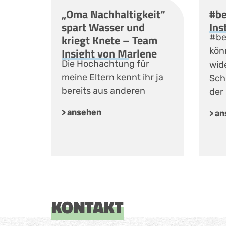
„Oma Nachhaltigkeit“
#be
spart Wasser und
Ins
kriegt Knete – Team
#be
Insight von Marlene
kön
Die Hochachtung für
wid
meine Eltern kennt ihr ja
Sch
bereits aus anderen
der 
> ansehen
> a
KONTAKT