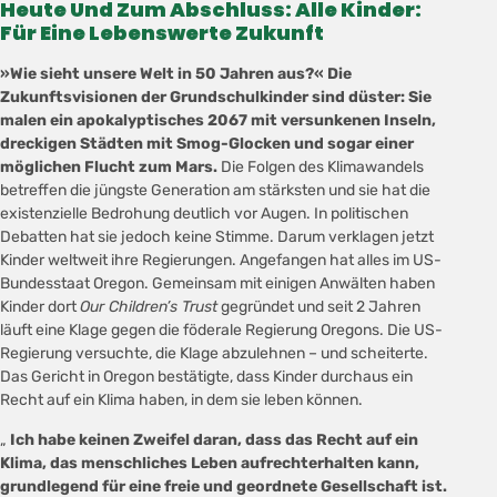
Heute Und Zum Abschluss: Alle Kinder:
Für Eine Lebenswerte Zukunft
»Wie sieht unsere Welt in 50 Jahren aus?« Die
Zukunftsvisionen der Grundschulkinder sind düster: Sie
malen ein apokalyptisches 2067 mit versunkenen Inseln,
dreckigen Städten mit Smog-Glocken und sogar einer
möglichen
Flucht zum Mars.
Die Folgen des Klimawandels
betreffen die jüngste Generation am stärksten und sie hat die
existenzielle Bedrohung deutlich vor Augen. In politischen
Debatten hat sie jedoch keine Stimme. Darum verklagen jetzt
Kinder weltweit ihre Regierungen. Angefangen hat alles im US-
Bundesstaat Oregon. Gemeinsam mit einigen Anwälten haben
Kinder dort
Our Children’s Trust
gegründet und
seit 2 Jahren
läuft eine Klage gegen die föderale Regierung Oregons. Die US-
Regierung
versuchte,
die Klage abzulehnen –
und scheiterte.
Das Gericht in Oregon bestätigte, dass Kinder durchaus ein
Recht auf ein Klima haben, in dem sie leben können.
Ich habe keinen Zweifel daran, dass das Recht auf ein
Klima, das menschliches Leben aufrechterhalten kann,
grundlegend für eine freie und geordnete Gesellschaft ist.