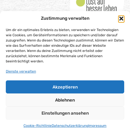
Zustimmung verwalten
Um dir ein optimales Erlebnis zu bieten, verwenden wir Technologien
wie Cookies, um Geräteinformationen zu speichern und/oder darauf
zuzugreifen. Wenn du diesen Technologien zustimmst, können wir Daten
wie das Surfverhalten oder eindeutige IDs auf dieser Website
Impressum
verarbeiten. Wenn du deine Zustimmung nicht erteilst oder
Datenschutzerklärung
zurückziehst, können bestimmte Merkmale und Funktionen
beeinträchtigt werden.
Barrierefreiheitserklärung
Gesellschaftsvertrag
Dienste verwalten
Cookie-Richtlinie (EU)
Akzeptieren
Alle Rechte vorbehalten – Lust auf besser leben gGmbH,
2025
Ablehnen
Einstellungen ansehen
Cookie-Richtlinie
Datenschutzerklärung
Impressum