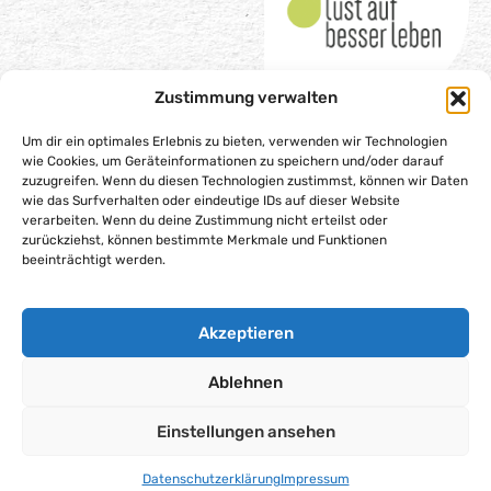
Zustimmung verwalten
Um dir ein optimales Erlebnis zu bieten, verwenden wir Technologien
wie Cookies, um Geräteinformationen zu speichern und/oder darauf
Impressum
zuzugreifen. Wenn du diesen Technologien zustimmst, können wir Daten
wie das Surfverhalten oder eindeutige IDs auf dieser Website
Datenschutzerklärung
verarbeiten. Wenn du deine Zustimmung nicht erteilst oder
zurückziehst, können bestimmte Merkmale und Funktionen
Barrierefreiheitserklärung
beeinträchtigt werden.
Gesellschaftsvertrag
Cookie-Richtlinie (EU)
Akzeptieren
Alle Rechte vorbehalten – Lust auf besser leben gGmbH,
2025
Ablehnen
Einstellungen ansehen
Datenschutzerklärung
Impressum