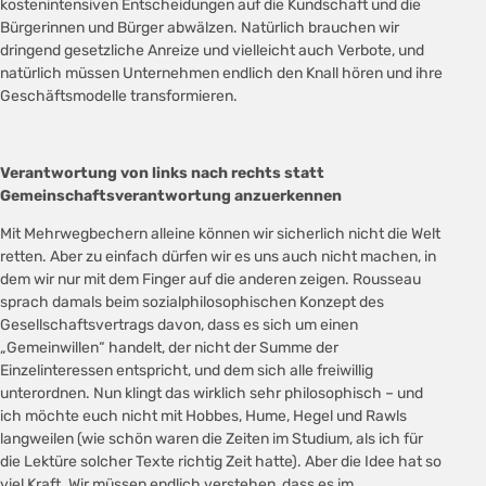
kostenintensiven Entscheidungen auf die Kundschaft und die
Bürgerinnen und Bürger abwälzen. Natürlich brauchen wir
dringend gesetzliche Anreize und vielleicht auch Verbote, und
natürlich müssen Unternehmen endlich den Knall hören und ihre
Geschäftsmodelle transformieren.
Verantwortung von links nach rechts statt
Gemeinschaftsverantwortung anzuerkennen
Mit Mehrwegbechern alleine können wir sicherlich nicht die Welt
retten. Aber zu einfach dürfen wir es uns auch nicht machen, in
dem wir nur mit dem Finger auf die anderen zeigen. Rousseau
sprach damals beim sozialphilosophischen Konzept des
Gesellschaftsvertrags davon, dass es sich um einen
„Gemeinwillen“ handelt, der nicht der Summe der
Einzelinteressen entspricht, und dem sich alle freiwillig
unterordnen. Nun klingt das wirklich sehr philosophisch – und
ich möchte euch nicht mit Hobbes, Hume, Hegel und Rawls
langweilen (wie schön waren die Zeiten im Studium, als ich für
die Lektüre solcher Texte richtig Zeit hatte). Aber die Idee hat so
viel Kraft. Wir müssen endlich verstehen, dass es im