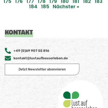
175
176
177
178
179
180
181
182
183
184
185
Nächster »
KONTAKT
+49 (0)69 907 55 816
kontakt@lustaufbesserleben.de
Jetzt Newsletter abonnieren