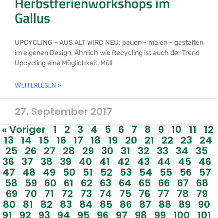
Herbstferienworkshops im
Gallus
UPCYCLING – AUS ALT WIRD NEU: bauen – malen – gestalten
im eigenen Design. Ähnlich wie Recycling ist auch der Trend
Upcycling eine Möglichkeit, Müll
WEITERLESEN »
27. September 2017
« Voriger
1
2
3
4
5
6
7
8
9
10
11
12
13
14
15
16
17
18
19
20
21
22
23
24
25
26
27
28
29
30
31
32
33
34
35
36
37
38
39
40
41
42
43
44
45
46
47
48
49
50
51
52
53
54
55
56
57
58
59
60
61
62
63
64
65
66
67
68
69
70
71
72
73
74
75
76
77
78
79
80
81
82
83
84
85
86
87
88
89
90
91
92
93
94
95
96
97
98
99
100
101