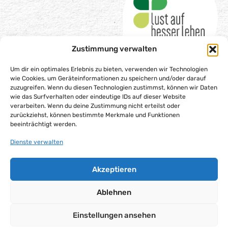
Zustimmung verwalten
Um dir ein optimales Erlebnis zu bieten, verwenden wir Technologien
wie Cookies, um Geräteinformationen zu speichern und/oder darauf
zuzugreifen. Wenn du diesen Technologien zustimmst, können wir Daten
wie das Surfverhalten oder eindeutige IDs auf dieser Website
Impressum
verarbeiten. Wenn du deine Zustimmung nicht erteilst oder
Datenschutzerklärung
zurückziehst, können bestimmte Merkmale und Funktionen
beeinträchtigt werden.
Barrierefreiheitserklärung
Dienste verwalten
Gesellschaftsvertrag
Cookie-Richtlinie (EU)
Akzeptieren
Alle Rechte vorbehalten – Lust auf besser leben gGmbH,
2025
Ablehnen
Einstellungen ansehen