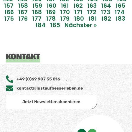
157
158
159
160
161
162
163
164
165
166
167
168
169
170
171
172
173
174
175
176
177
178
179
180
181
182
183
184
185
Nächster »
KONTAKT
+49 (0)69 907 55 816
kontakt@lustaufbesserleben.de
Jetzt Newsletter abonnieren